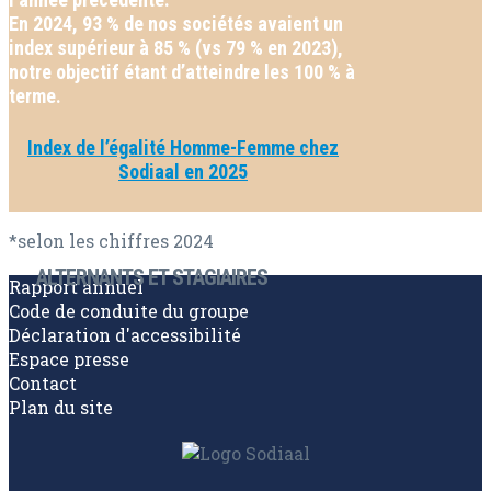
En 2024, 93 % de nos sociétés avaient un
index supérieur à 85 % (vs 79 % en 2023),
notre objectif étant d’atteindre les 100 % à
terme.
Index de l’égalité Homme-Femme chez
Sodiaal en 2025
*selon les chiffres 2024
ALTERNANTS ET STAGIAIRES
Rapport annuel
Code de conduite du groupe
Déclaration d'accessibilité
Espace presse
Contact
Plan du site