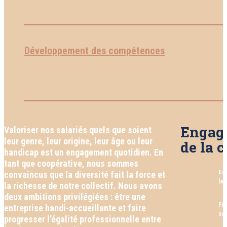
Développement des compétences
Engage
Valoriser nos salariés quels que soient
leur genre, leur origine, leur âge ou leur
de la
handicap est un engagement quotidien. En
tant que coopérative, nous sommes
En 
convaincus que la diversité fait la force et
la 
la richesse de notre collectif. Nous avons
deux ambitions privilégiées : être une
Fin
entreprise handi-accueillante et faire
soi
progresser l’égalité professionnelle entre