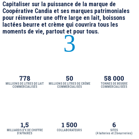
Capitaliser sur la puissance de la marque de
Coopérative Candia et ses marques patrimoniales
pour réinventer une offre large en lait, boissons
lactées beurre et crème qui couvrira tous les
moments de vie, partout et pour tous.
3
778
50
58 000
MILLIONS DE LITRES DE LAIT
MILLIONS DE LITRES DE CRÈME
TONNES DE BEURRE
COMMERCIALISÉS
COMMERCIALISÉS
COMMERCIALISÉES
1,5
1 500
6
MILLIARDS D'€ DE CHIFFRE
COLLABORATEURS
SITES
D’AFFAIRES
(4 laiteries et 2 beurreries)