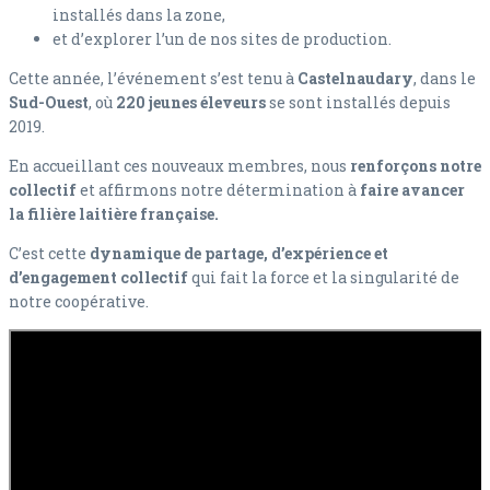
installés dans la zone,
et d’explorer l’un de nos sites de production.
Cette année, l’événement s’est tenu à
Castelnaudary
, dans le
Sud-Ouest
, où
220 jeunes éleveurs
se sont installés depuis
2019.
En accueillant ces nouveaux membres, nous
renforçons notre
collectif
et affirmons notre détermination à
faire avancer
la filière laitière française.
C’est cette
dynamique de partage, d’expérience et
d’engagement collectif
qui fait la force et la singularité de
notre coopérative.